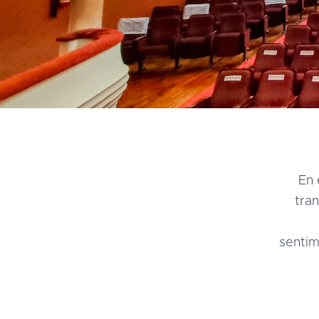
En 
tran
sentim