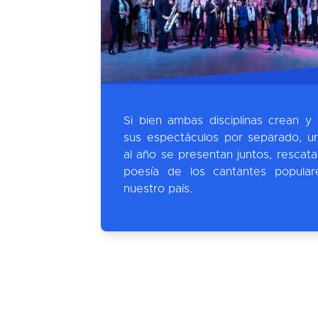
Si bien ambas disciplinas crean y 
sus espectáculos por separado, u
al año se presentan juntos, rescata
poesía de los cantantes popula
nuestro país.