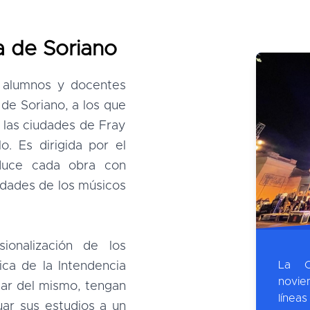
a de Soriano
 alumnos y docentes
 de Soriano, a los que
 las ciudades de Fray
o. Es dirigida por el
oduce cada obra con
cidades de los músicos
ionalización de los
La O
ca de la Intendencia
novie
sar del mismo, tengan
líne
uar sus estudios a un