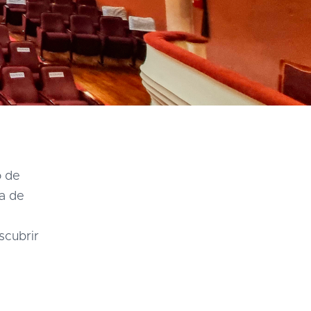
o de
ga de
scubrir