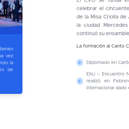
El CVO se funda e
celebrar el cincuent
de la Misa Criolla de
la ciudad Mercede
continuó su ensamble
La formación al Canto C
tienen
na vez
Diplomado en Cant
ndo la
res de
ENJ – Encuentro N
realizó en Febre
Internacional dado 