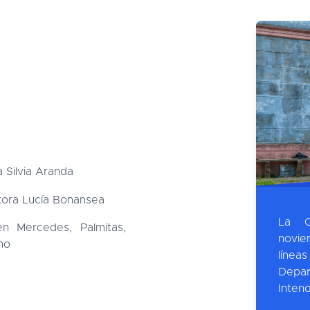
 Silvia Aranda
tora Lucía Bonansea
La O
en Mercedes, Palmitas,
novie
no
líne
Depa
Inten