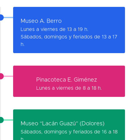
Museo A. Berro
Lunes a viernes de 13 a 19 h.
Sábados, domingos y feriados de 13 a 17
h.
Pinacoteca E. Giménez
Lunes a viernes de 8 a 18 h.
Museo “Lacán Guazú” (Dolores)
Sábados, domingos y feriados de 16 a 18
h.